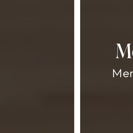
M
Men