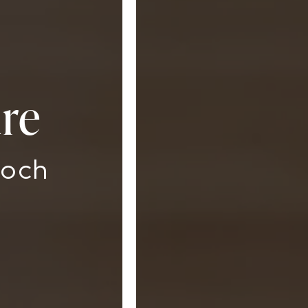
re
Roch