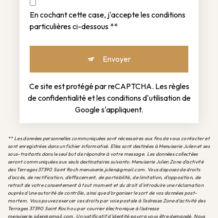
En cochant cette case, j'accepte les conditions
particulières ci-dessous **
Envoyer
Ce site est protégé par reCAPTCHA. Les
règles
de confidentialité
et les
conditions d'utilisation
de
Google s'appliquent.
** Les données personnelles communiquées sont nécessaires aux fins de vous contacter et
sont enregistrées dans un fichier informatisé. Elles sont destinées à Menuiserie Julien et ses
sous-traitants dans le seul but de répondre à votre message. Les données collectées
seront communiquées aux seuls destinataires suivants: Menuiserie Julien Zone d'activité
des Terrages 37390 Saint Roch menuiserie.julien@gmail.com. Vous disposez de droits
d’accès, de rectification, d’effacement, de portabilité, de limitation, d’opposition, de
retrait de votre consentement à tout moment et du droit d’introduire une réclamation
auprès d’une autorité de contrôle, ainsi que d’organiser le sort de vos données post-
mortem. Vous pouvez exercer ces droits par voie postale à l'adresse Zone d'activité des
Terrages 37390 Saint Roch ou par courrier électronique à l'adresse
menuiserie.julien@gmail.com. Un justificatif d'identité pourra vous être demandé. Nous