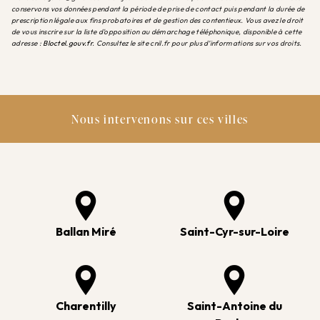
conservons vos données pendant la période de prise de contact puis pendant la durée de
prescription légale aux fins probatoires et de gestion des contentieux. Vous avez le droit
de vous inscrire sur la liste d'opposition au démarchage téléphonique, disponible à cette
adresse :
Bloctel.gouv.fr
. Consultez le site cnil.fr pour plus d’informations sur vos droits.
Nous intervenons sur ces villes
Ballan Miré
Saint-Cyr-sur-Loire
Charentilly
Saint-Antoine du